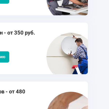
 - от 350 руб.
цию
в - от 480