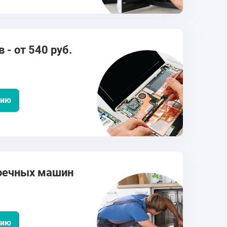
 - от 540 руб.
цию
оечных машин
цию