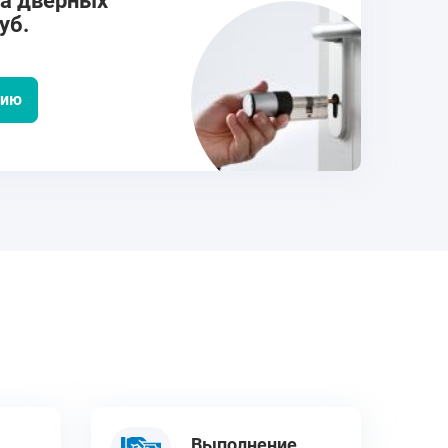
на дверных
уб.
цию
Выполнение