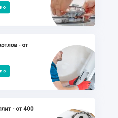
цию
отлов - от
цию
лит - от 400