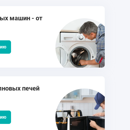
ых машин - от
цию
лновых печей
цию