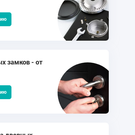
цию
х замков - от
цию