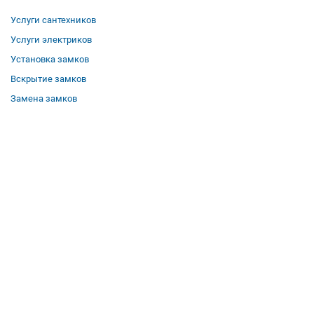
Услуги сантехников
Услуги электриков
Установка замков
Вскрытие замков
Замена замков
О компании
Гарантии
Отзывы
Вакансии
Контакты
Все услуги
Полезная информация
Где мы работаем