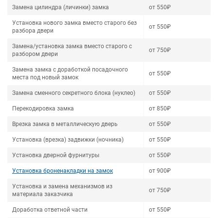
Замена цилиндра (личинки) замка
от 550₽
Установка нового замка вместо старого без
от 550₽
разбора двери
Замена/установка замка вместо старого с
от 750₽
разбором двери
Замена замка с доработкой посадочного
от 550₽
места под новый замок
Замена сменного секретного блока (нуклео)
от 550₽
Перекодировка замка
от 850₽
Врезка замка в металлическую дверь
от 550₽
Установка (врезка) задвижки (ночника)
от 550₽
Установка дверной фурнитуры
от 550₽
Установка броненакладки на замок
от 900₽
Установка и замена механизмов из
от 750₽
материала заказчика
Доработка ответной части
от 550₽