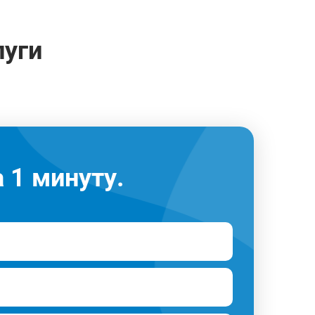
луги
 1 минуту.