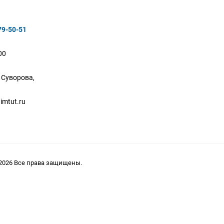
79-50-51
00
. Суворова,
imtut.ru
2026 Все права защищены.
 характер и ни при каких условиях не является публичной