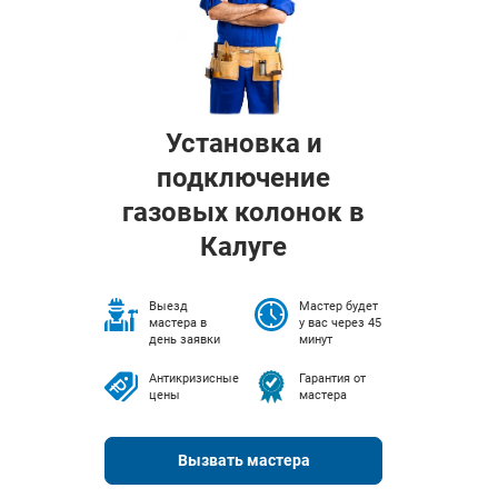
Установка и
подключение
газовых колонок в
Калуге
Выезд
Мастер будет
мастера в
у вас через 45
день заявки
минут
Антикризисные
Гарантия от
цены
мастера
Вызвать мастера