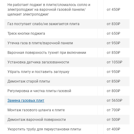
Не работает поджиг в плите/сломалось сопло и
электроподжиг на варочной газовой панели/
от 450₽
щелкает электроподжиг
Газ поступает слабо/не зажигается плита
от 830₽
Треск кнопки поджига
от 650₽
Утечка газа в плите/варочной панели
от 950₽
Варочная поверхность тухнет при включении
от 850₽
Установка датчика загазованности
от 1050₽
Убрать плиту и поставить заглушку
от 950₽
Демонтаж старой плиты
от 850₽
Регулировка и чистка плиты газовой
от 800₽
Замена газовых плит
от 5650₽
Монтаж газового шланга к плите
от 700₽
Демонтаж варочной поверхности
от 500₽
Укоротить трубу для переустановки плиты
от 400₽