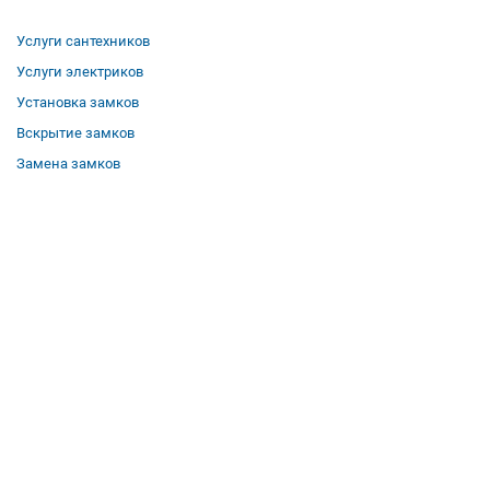
Услуги сантехников
Услуги электриков
Установка замков
Вскрытие замков
Замена замков
О компании
Гарантии
Отзывы
Вакансии
Контакты
Все услуги
Полезная информация
Где мы работаем