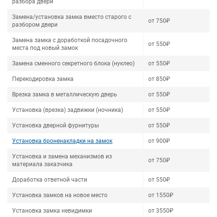
разбора двери
Замена/установка замка вместо старого с
от 750₽
разбором двери
Замена замка с доработкой посадочного
от 550₽
места под новый замок
Замена сменного секретного блока (нуклео)
от 550₽
Перекодировка замка
от 850₽
Врезка замка в металлическую дверь
от 550₽
Установка (врезка) задвижки (ночника)
от 550₽
Установка дверной фурнитуры
от 550₽
Установка броненакладки на замок
от 900₽
Установка и замена механизмов из
от 750₽
материала заказчика
Доработка ответной части
от 550₽
Установка замков на новое место
от 1550₽
Установка замка невидимки
от 3550₽