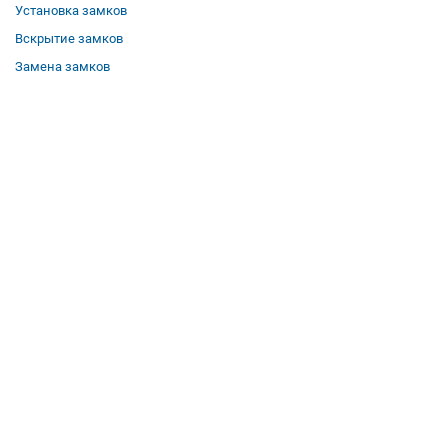
Установка замков
Вскрытие замков
Замена замков
О компании
Гарантии
Отзывы
Вакансии
Контакты
Все услуги
Полезная информация
Где мы работаем
КОНТАКТЫ
Телефон:
8 (958) 579-50-51