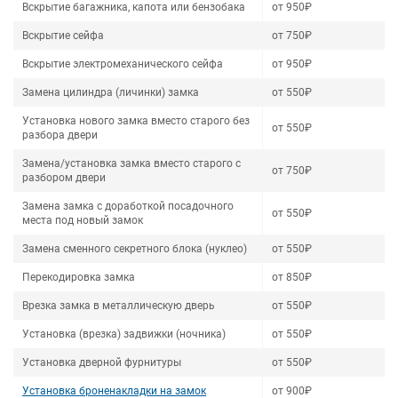
Вскрытие багажника, капота или бензобака
от 950₽
Вскрытие сейфа
от 750₽
Вскрытие электромеханического сейфа
от 950₽
Замена цилиндра (личинки) замка
от 550₽
Установка нового замка вместо старого без
от 550₽
разбора двери
Замена/установка замка вместо старого с
от 750₽
разбором двери
Замена замка с доработкой посадочного
от 550₽
места под новый замок
Замена сменного секретного блока (нуклео)
от 550₽
Перекодировка замка
от 850₽
Врезка замка в металлическую дверь
от 550₽
Установка (врезка) задвижки (ночника)
от 550₽
Установка дверной фурнитуры
от 550₽
Установка броненакладки на замок
от 900₽