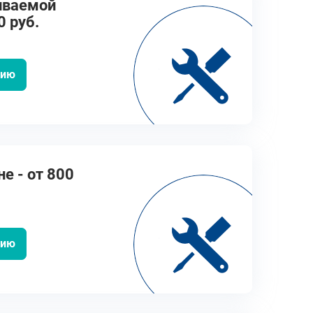
иваемой
0 руб.
цию
не - от 800
цию