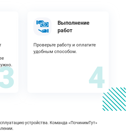
Выполнение
работ
т
Проверьте работу и оплатите
удобным способом.
ее
3
4
нужно.
ксплуатацию устройства. Команда «ПочинимТут»
влении.