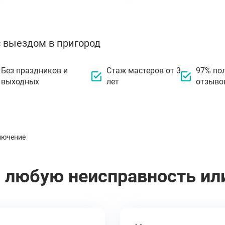
с выездом в пригород
Без праздников и
Стаж мастеров от 3
97% по
выходных
лет
отзыво
лючение
 любую неисправность ил